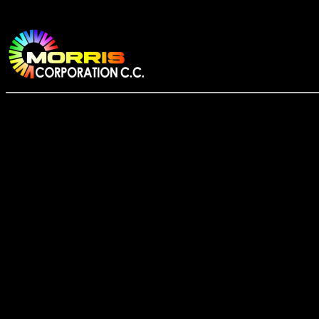
AC SLAVE DC SLAVE PRE-FLASH mini slave flash wide m